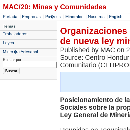
MAC/20: Minas y Comunidades
|
|
|
|
|
Portada
Empresas
Pa�ses
Minerales
Nosotros
English
Temas
Organizaciones 
Trabajadores
de nueva ley mi
Leyes
Published by MAC on 
Miner�a Artesanal
Source: Centro Hondur
Buscar por
Comunitario (CEHPRODE
Posicionamiento de la
Sociales sobre la pr
Ley General de Minerí
Reunidas en Tegucigalp