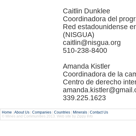
Caitlin Dunklee
Coordinadora del prog
Red estadounidense en
(NISGUA)
caitlin@nisgua.org
510-238-8400
Amanda Kistler
Coordinadora de la cam
Centro de derecho inte
amanda.kistler@gmail
339.225.1623
Home
|
About Us
|
Companies
|
Countries
|
Minerals
|
Contact Us
© Mines and Communities 2013. Web site by Zippy Info