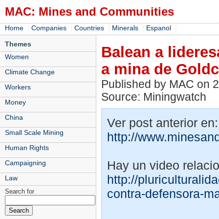
MAC: Mines and Communities
|
|
|
|
|
Home
Companies
Countries
Minerals
Espanol
Themes
Balean a lideres
Women
a mina de Gold
Climate Change
Published by MAC on 
Workers
Source: Miningwatch
Money
China
Ver post anterior en:
Small Scale Mining
http://www.minesan
Human Rights
Hay un video relaci
Campaigning
http://pluricultural
Law
contra-defensora-ma
Search for