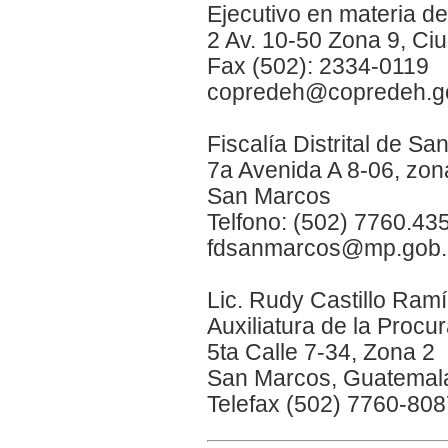
Ejecutivo en materia
2 Av. 10-50 Zona 9, C
Fax (502): 2334-0119
copredeh@copredeh.go
Fiscalía Distrital de S
7a Avenida A 8-06, zon
San Marcos
Telfono: (502) 7760.43
fdsanmarcos@mp.gob.
Lic. Rudy Castillo Ram
Auxiliatura de la Pro
5ta Calle 7-34, Zona 2
San Marcos, Guatemal
Telefax (502) 7760-80